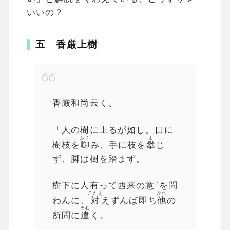
いいの？
五 香厳上樹
香厳和尚云く、
「人の樹に上るが如し。口に
ふく
よ
樹枝を
啣
み、手に枝を
攀
じ
ず、脚は樹を踏まず。
2
樹下に人有って西来の意
を問
こたえ
かれ
わんに、
対
えずんば即ち
他
の
そむ
所問に
違
く。