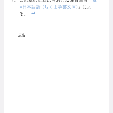
この章の記述はおおむね蓮實重彦「
反
=日本語論 (ちくま学芸文庫)
」によ
る。
広告