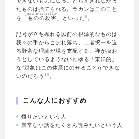
できないものになる。とらえきれなかっ
たものは捨てられる。ラカンはこのこと
meurtre de la chose
8
を「
ものの殺害
」といった
。
記号が立ち顕れる以前の根源的なものは
我々の手からこぼれ落ち、二者択一を迫
る野蛮な理論が場を支配する。禅が扱お
うとしているようないわゆる「東洋的」
9
な
対象はこの体系にのせることができな
10
いのだろう
。
こんな人におすすめ
悟りたいという人
異常な小話をたくさん読みたいという人