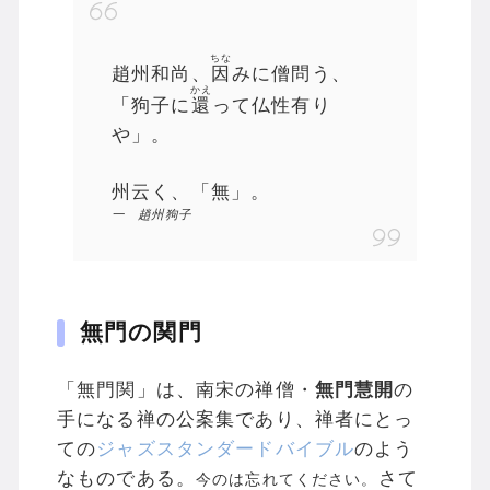
ちな
趙州和尚、
因
みに僧問う、
かえ
「狗子に
還
って仏性有り
や」。
州云く、「無」。
一 趙州狗子
無門の関門
「無門関」は、南宋の禅僧・
無門慧開
の
手になる禅の公案集であり、禅者にとっ
ての
ジャズスタンダードバイブル
のよう
なものである。
さて
今のは忘れてください。