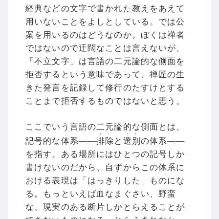
経典などの文字で書かれた教えをあえて
用いないことをよしとしている。では公
案を用いるのはどうなのか。ぼくは禅者
ではないので迂闊なことは言えないが、
「不立文字」は言語の二元論的な側面を
拒否するという意味であって、禅匠の生
きた発言を記録して修行のたすけとする
ことまで拒否するものではないと思う。
ここでいう言語の二元論的な側面とは、
・・
・・
記号的な体系――
排除
と
選別
の体系――
を指す。ある場所にはひとつの記号しか
書けないのだから、自ずからこの体系に
おける表現は「はっきりした」ものにな
る。もっといえば血なまぐさい、野蛮
な、現実のある断片しかとらえることが