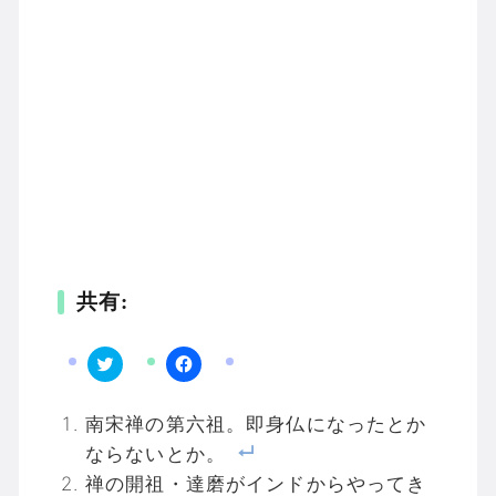
共有:
ク
F
リ
a
ッ
c
南宋禅の第六祖。即身仏になったとか
ク
e
し
b
て
o
ならないとか。
T
o
w
k
禅の開祖・達磨がインドからやってき
i
で