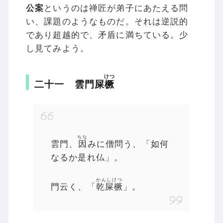
公案
というのは禅匠が弟子にあたえる問
い、課題のようなものだ。それは逆説的
であり超越的で、矛盾に満ちている。少
し見てみよう。
けつ
二十一 雲門屎
橛
ちな
雲門、
因
みに僧問う、「如何
なるか是れ仏」。
かんしけつ
門云く、「
乾屎橛
」。