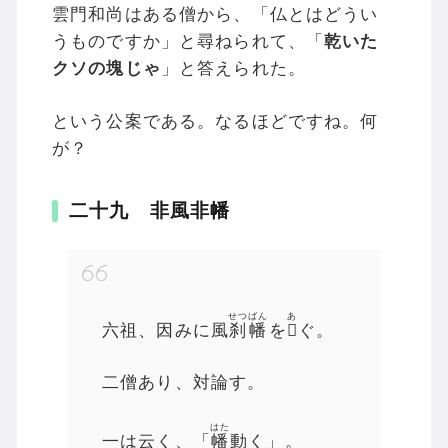
雲門和尚はある僧から、「仏とはどうい
うものですか」と尋ねられて、「
乾いた
クソの塊じゃ
」と答えられた。
という公案である。なるほどですね。何
が？
二十九 非風非幡
せつばん
あ
六祖、因みに風
刹幡
を
𩗺
ぐ。
二僧あり、対論す。
はた
一は云く、「
幡
動く」。