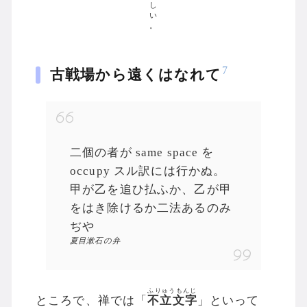
し
い
。
7
古戦場から遠くはなれて
二個の者が same space を
occupy スル訳には行かぬ。
甲が乙を追ひ払ふか、乙が甲
をはき除けるか二法あるのみ
ぢや
夏目漱石の弁
ふりゅうもんじ
ところで、禅では「
不立文字
」といって