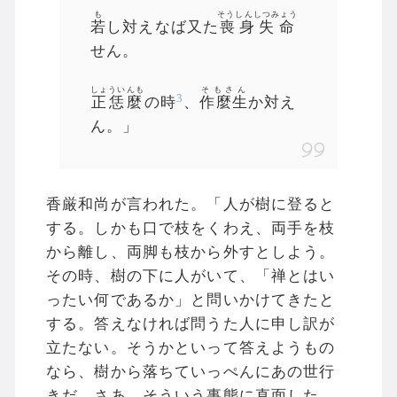
も
そうしんしつみょう
若
し対えなば又た
喪身失命
せん。
しょういんも
そもさん
3
正恁麼
の時
、
作麼生
か対え
ん。」
香厳和尚が言われた。「人が樹に登ると
する。しかも口で枝をくわえ、両手を枝
から離し、両脚も枝から外すとしよう。
その時、樹の下に人がいて、「禅とはい
ったい何であるか」と問いかけてきたと
する。答えなければ問うた人に申し訳が
立たない。そうかといって答えようもの
なら、樹から落ちていっぺんにあの世行
きだ。さあ、そういう事態に直面した