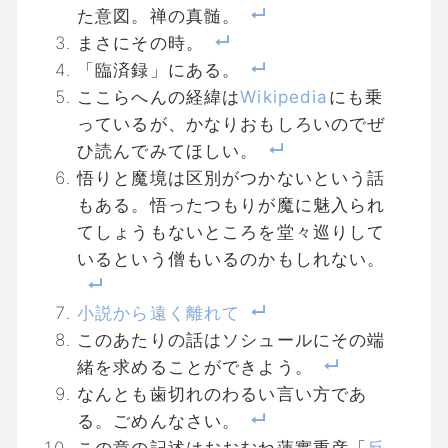
t
共
た意図。禅の真髄。
t
有
e
す
まさにその時。
r
る
で
に
「臨済録」にある。
共
は
有
ク
ここらへんの経緯は
Wikipedia
にも乗
(
リ
新
ッ
っているが、かなりおもしろいのでぜ
し
ク
い
し
ひ読んでみてほしい。
ウ
て
ィ
く
悟りと魔境は区別がつかないという話
ン
だ
ド
さ
もある。悟ったつもりが魔に魅入られ
ウ
い
で
(
てしょうもないところを堂々巡りして
開
新
き
し
いるという僧もいるのかもしれない。
ま
い
す
ウ
)
ィ
ン
ド
小説から遠く離れて
ウ
で
このあたりの話はソシュールにその端
開
き
緒を求めることができよう。
ま
す
なんとも歯切れのわるい言い方であ
)
る。ごめんなさい。