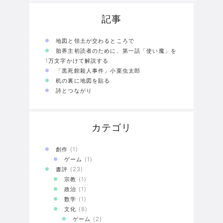
記事
地図と領土が交わるところで
胎界主初読者のために、第一話「使い魔」を
1万文字かけて解説する
「黒死館殺人事件」小栗虫太郎
机の裏に地図を貼る
詩とつながり
カテゴリ
創作
(1)
ゲーム
(1)
書評
(23)
宗教
(1)
政治
(1)
数学
(1)
文化
(8)
ゲーム
(2)