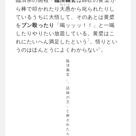
臨済宗の開祖・
臨済義玄
は師匠の
黄檗
か
たいぐ
ら棒で叩かれたり
大愚
から叱られたりし
ているうちに大悟して、そのあとは黄檗
を
ブン殴ったり
「喝ッッッ！！」と一喝
したりやりたい放題している。黄檗はこ
5
れにたいへん満足したという
。悟りとい
6
うのはほんとうによくわからない
。
臨
済
義
玄
。
「
語
録
の
王
」
と
称
さ
れ
た
ら