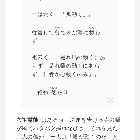
一は云く、「風動く」。
かつ
かな
往復して
曾
て未だ理に
契
わ
ず。
祖云く、「是れ風の動くにあ
らず、是れ幡の動くにあら
ず、仁者が心動くのみ」。
しょうぜん
二僧
悚然
たり。
1
六祖
慧能
はある時、法座を告げる寺の幡
が風でバタバタ揺れなびき、それを見た
二人の僧が、一人は「幡が動くのだ」と