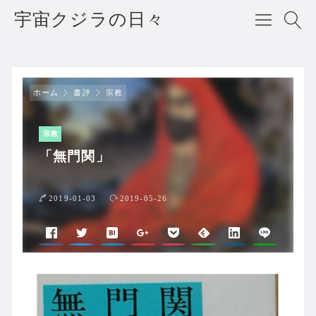
宇宙クジラの日々
ホーム
書評
宗教
宗教
「無門関」
2019-01-03
2019-05-26