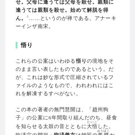
せ。父母に逢うては父母を殺せ。親類に
逢うては親類を殺せ。始めて解脱を得
4
ん。
……というのが禅である。アナーキ
ーインザ南宋。
悟り
これらの公案はいわゆる
悟り
の境地をそ
のまま言い表したものであるという。だ
が、これは妙な形式で圧縮されているフ
ァイルのようなもので、われわれにはこ
れを解凍するすべがない。
この本の著者の無門慧開は、「趙州狗
子」の公案に6年間取り組んだのち、昼食
たいご
を知らせる太鼓の音とともに
大悟
した。
おうばく