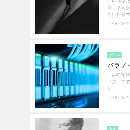
この本はた
月。まえ
ない自殺
2018-12-
ゲーム
パラノ
…昔の専
『汝、な
だ。
2018-12-2
文化