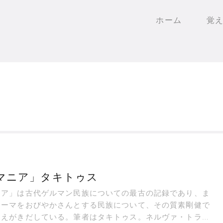
ホーム
覚
マニア」タキトゥス
ニア」は古代ゲルマン民族についての最古の記録であり、ま
ローマをおびやかさんとする民族について、その質素剛健で
をえがきだしている。筆者はタキトゥス。ネルヴァ・トラヤ