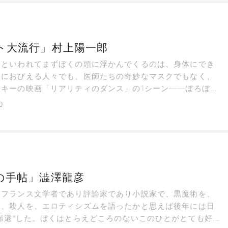
ト大流行」村上陽一郎
」といわれてまずぼくの頭に浮かんでくるのは、身体にでき
点におびえる人々でも、医師たちの奇妙なマスクでもなく、
スキーの映画「リアリティのダンス」の1シーン――ぼろぼろ
を身に纏い、黒い傘をさしたペスト患者の集団が山をくだっ
0
行進してくる――というシーンだ。
の手帖」澁澤龍彦
はフランス文学者であり評論家であり小説家で、黒魔術を、
を、殺人を、エロティシズムを語ったかと思えば後年には日
帰還"した。ぼくはとらえどころのないこのひとがとても好