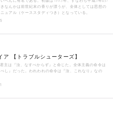
いへんに有名である。初版は1993年、すなわち平成5年の7
がきなんかは前世紀末の香りが漂うが、全体としては思想の
マニュアル（ケーススタディつき）となっている。
25
イア 【トラブルシューターズ】
制君主は『汝、なすべからず』と命じた。全体主義の命令は
すべし』だった。われわれの命令は『汝、これなり』なの
1