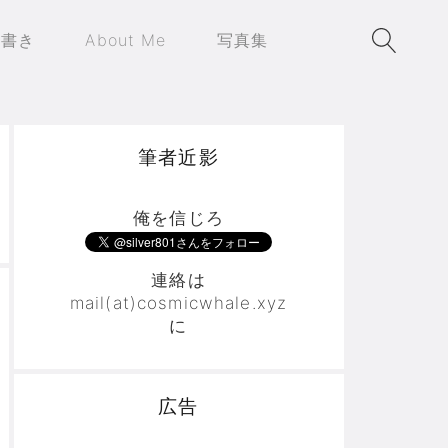
え書き
About Me
写真集
筆者近影
俺を信じろ
連絡は
mail(at)cosmicwhale.xyz
に
広告