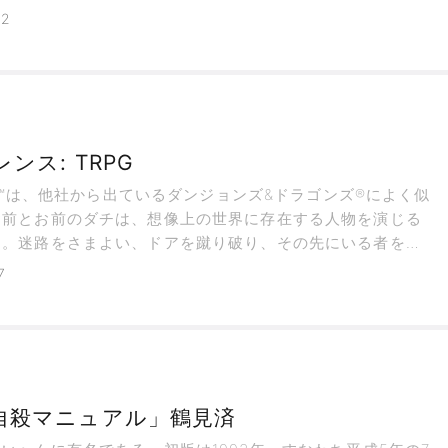
代の大歴史家であり、共和主義者。抑制的ながら鋭い筆致は
22
人芸だ。ただしティベリウス帝に対しては点が辛い。
ンス: TRPG
nce™は、他社から出ているダンジョンズ&ドラゴンズ®によく似
お前とお前のダチは、想像上の世界に存在する人物を演じる
る。迷路をさまよい、ドアを蹴り破り、その先にいる者を全
し、有り金全部はぎ取るのだ。
7
自殺マニュアル」鶴見済