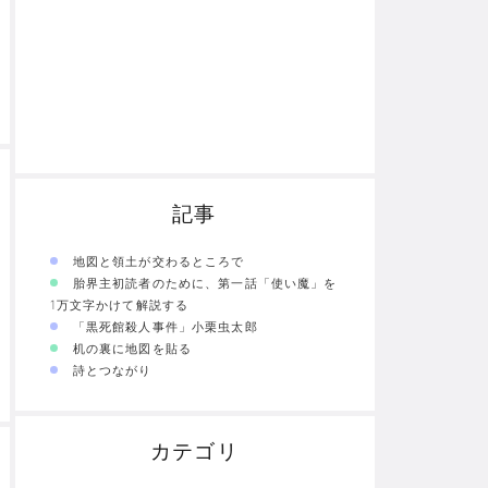
記事
地図と領土が交わるところで
胎界主初読者のために、第一話「使い魔」を
1万文字かけて解説する
「黒死館殺人事件」小栗虫太郎
机の裏に地図を貼る
詩とつながり
カテゴリ