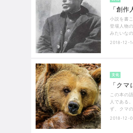
「創作
小説を書
登場人物
みたいな
前を決め
2018-12-1
文化
「クマ
この本の
人である
ず、クマ
歩きを、
2018-12-0