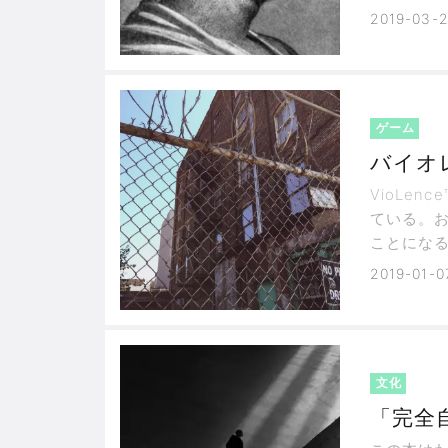
ヌス帝時
2019-03-
まさに名
ゲーム
バイオレ
VioLe
ている。
ことにな
てぶち殺
2019-01-0
文化
「完全