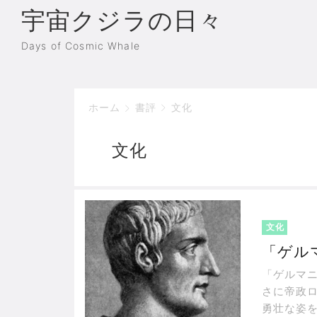
宇宙クジラの日々
Days of Cosmic Whale
ホーム
書評
文化
文化
文化
「ゲル
「ゲルマ
さに帝政
勇壮な姿