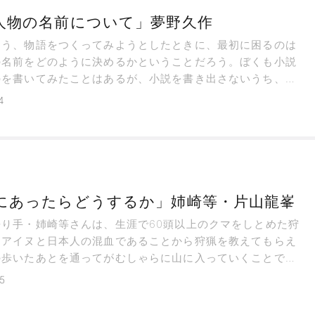
人物の名前について」夢野久作
こう、物語をつくってみようとしたときに、最初に困るのは
の名前をどのように決めるかということだろう。ぼくも小説
のを書いてみたことはあるが、小説を書き出さないうち、名
る段階でウンウン悩んでいることは多かった。
4
にあったらどうするか」姉崎等・片山龍峯
語り手・姉崎等さんは、生涯で60頭以上のクマをしとめた狩
。アイヌと日本人の混血であることから狩猟を教えてもらえ
の歩いたあとを通ってがむしゃらに山に入っていくことで山
狩猟をおぼえたというから驚きだ。
5