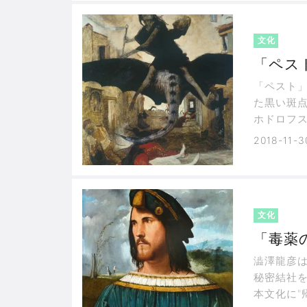
文化
「ペス
「ペスト
た黒い斑
ホドロフ
の黒い服
2018-11-3
て街へと
文化
「毒薬
澁澤龍彦
秘密結社
本文化に"