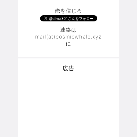
俺を信じろ
連絡は
mail(at)cosmicwhale.xyz
に
広告