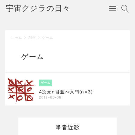
宇宙クジラの日々
ホーム
創作
ゲーム
ゲーム
ゲーム
4次元n目並べ入門(n=3)
2019-06-08
筆者近影