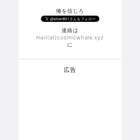
俺を信じろ
連絡は
mail(at)cosmicwhale.xyz
に
広告