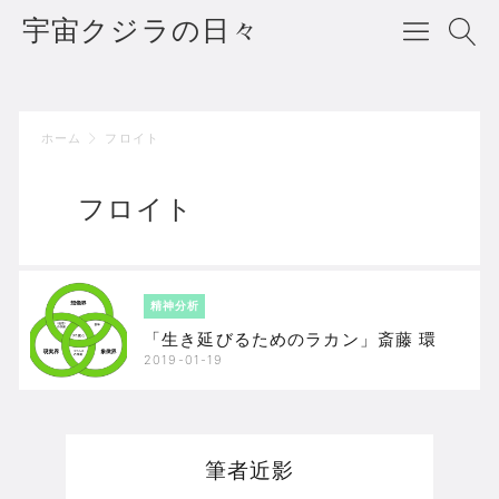
宇宙クジラの日々
ホーム
フロイト
フロイト
精神分析
「生き延びるためのラカン」斎藤 環
2019-01-19
筆者近影