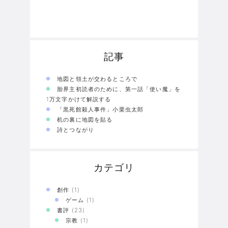
記事
地図と領土が交わるところで
胎界主初読者のために、第一話「使い魔」を
1万文字かけて解説する
「黒死館殺人事件」小栗虫太郎
机の裏に地図を貼る
詩とつながり
カテゴリ
創作
(1)
ゲーム
(1)
書評
(23)
宗教
(1)